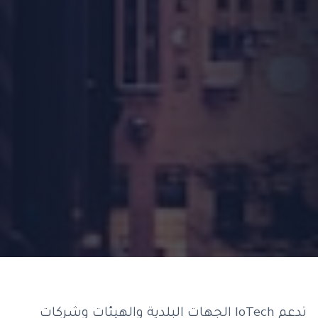
تدعم IoTech الجهات البلدية والهيئات وشركات